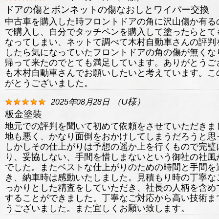
ドアの傷とボンネットの傷なおしとワイパー交換
中古車を購入した時フロントドアの角に沢山傷か有る
で購入し、自分でタッチペンを購入して塗ったらとて
なってしまい、ネットて調べて木村自動車さんの評判
したら気になっていたフロントドアの角の傷が無くな
帰って来たのでとても満足しています。ありがとうご
も木村自動車さんでお願いしたいと考えています。こ
がとうございました。
（
U
様）
2025年08月28日
板金塗装
地元での評判を聞いて初めて依頼をさせていただきま
地も悪く、かなり面倒をおかけしてしまうだろうと思
しかしその仕上がりは予想の遥か上を行くもので完璧
り、妥協しない、手間を惜しまないという御社の社風
でした。またベストな仕上がりのための時間と手間を
き、納車時は感動いたしました。見積もり時の丁寧な
っかりとした精査をしていただき、社長の人柄を含め
することができました。丁寧なご対応から高い技術ま
うございました。また宜しくお願い致します。