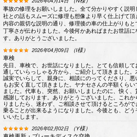
（
N
様）
2026年04月14日
事故の修理をお願いしました。全て分かりやすく説明
社との話もスムーズに修理も想像より早く仕上げて頂
内容の親切な説明の通り、修理後の車の仕上がりもと
丁寧さが伝わりました。今後何かあればまたお世話に
す。ありがとうございました。
（
I
様）
2026年04月09日
車検
先日、車検で、お世話になりました。とても信頼して
通していらっしゃる方から、ご紹介して頂きました。
誠実でいらして、親身に、相談にのってくださり、悪
もお安く直して頂きました。ヤナセさんの半額くらい
ました。代車も、突然、お願いしましたのに、快く、
感謝しております。ありがとうございました。これか
りましたら、迷わず、ご相談させて頂けるところがで
乗ることが出来るようになりました。今後とも、どう
いいたします。
（
Y
様）
2026年02月02日
車検更新・ブレーキディスク交換