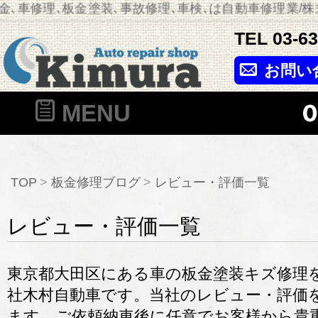
､車修理､板金塗装､事故修理､車検､は自動車修理業/株
TEL
03-6
お問い
MENU
TOP
板金修理ブログ
レビュー・評価一覧
レビュー・評価一覧
東京都大田区にある車の板金塗装キズ修理
社木村自動車です。当社のレビュー・評価
ます。ご依頼納車後に任意でお客様から貴