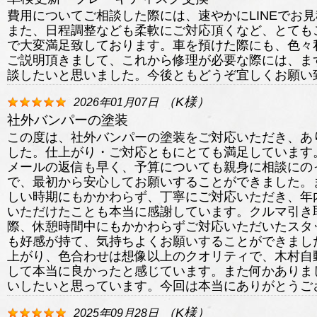
費用についてご相談した際には、速やかにLINEでお
また、日程調整なども柔軟にご対応頂くなど、とても
で大変満足致しております。車を預けた際にも、色々
ご説明頂きまして、これから修理が必要な際には、ま
談したいと思いました。今後ともどうぞ宜しくお願い
（
K
様）
2026年01月07日
社外バンパーの塗装
この度は、社外バンパーの塗装をご対応いただき、あ
した。仕上がり・ご対応ともにとても満足しています
メールの返信も早く、予算についても親身に相談にの
で、最初から安心してお願いすることができました。
しい時期にもかかわらず、丁寧にご対応いただき、年
いただけたことも本当に感謝しています。クルマ引き
際、休憩時間中にもかかわらずご対応いただいたスタ
も好感が持て、気持ちよくお願いすることができまし
上がり、色合わせは想像以上のクオリティで、木村自
して本当に良かったと感じています。また何かありま
いしたいと思っています。今回は本当にありがとうご
（
K
様）
2025年09月28日