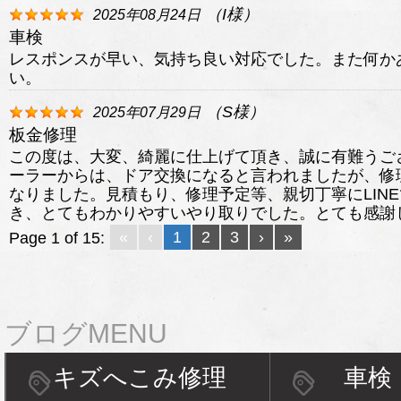
（
I
様）
2025年08月24日
車検
レスポンスが早い、気持ち良い対応でした。また何か
い。
（
S
様）
2025年07月29日
板金修理
この度は、大変、綺麗に仕上げて頂き、誠に有難うご
ーラーからは、ドア交換になると言われましたが、修
なりました。見積もり、修理予定等、親切丁寧にLIN
き、とてもわかりやすいやり取りでした。とても感謝
«
‹
1
2
3
›
»
Page 1 of 15:
ブログMENU
キズへこみ修理
車検