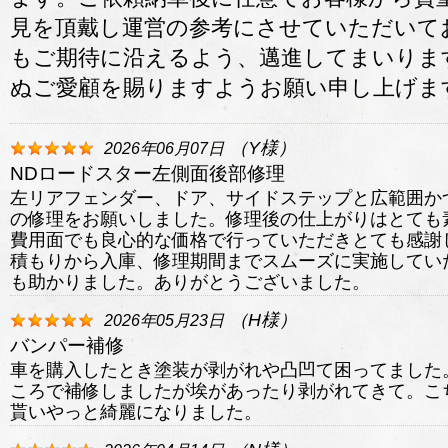
見を頂戴し運営の参考にさせていただいて
もご期待に沿えるよう、邁進してまいりま
ぬご愛顧を賜りますようお願い申し上げま
（
Y
様）
2026年06月07日
NDロードスター左側面後部修理
左リアフェンダー、ドア、サイドステップと広範囲か
の修理をお願いしました。修理後の仕上がりはとても
費用面でも良心的な価格で行っていただきとても感謝
積もりから入庫、修理期間までスムーズに実施してい
も助かりました。ありがとうございました。
（
H
様）
2026年05月23日
バンパー補修
車を購入したとき塗装が剥がれや凸凹て困ってました
ころで補修しましたが埃があったり剥がれてきて。こ
貰いやっと綺麗になりました。