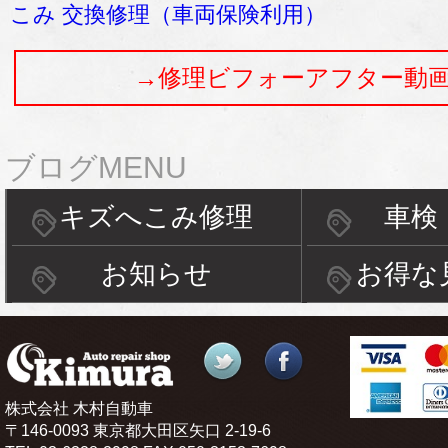
こみ 交換修理（車両保険利用）
→修理ビフォーアフター動
ブログMENU
キズへこみ修理
車検
お知らせ
お得な
株式会社 木村自動車
〒146-0093 東京都大田区矢口 2-19-6