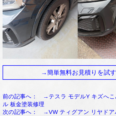
→簡単無料お見積りを試
前の記事へ： →テスラ モデルY キズへこ
ル 板金塗装修理
次の記事へ： →VW ティグアン リヤドア