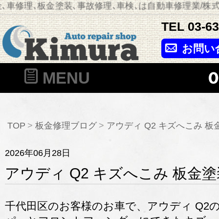
車修理､板金塗装､事故修理､車検､は自動車修理業/株式
TEL
03-6
お問い
MENU
TOP
板金修理ブログ
アウディ Q2 キズへこみ 
2026年06月28日
アウディ Q2 キズへこみ 板金
千代田区のお客様のお車で、アウディ Q2