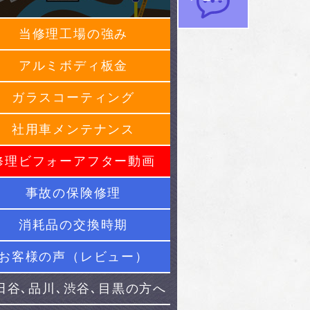
当修理工場の強み
アルミボディ板金
ガラスコーティング
社用車メンテナンス
修理ビフォーアフター動画
事故の保険修理
消耗品の交換時期
お客様の声（レビュー）
田谷､品川､渋谷､目黒の方へ