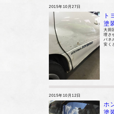
2015年10月27日
ト
塗
大田
理さ
パネ
安く
2015年10月12日
ホ
塗