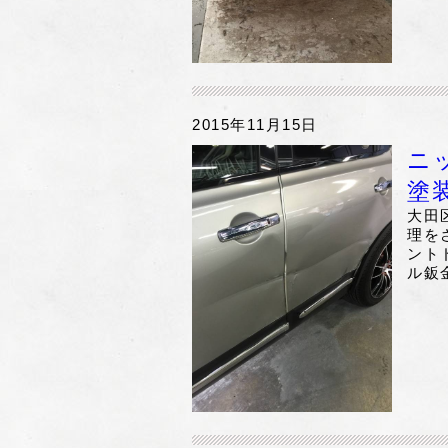
2015年11月15日
ニ
塗
大田
理を
ント
ル鈑