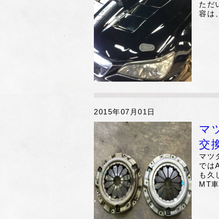
ただ
容は
2015年07月01日
マ
交
マツ
では
も久
MT