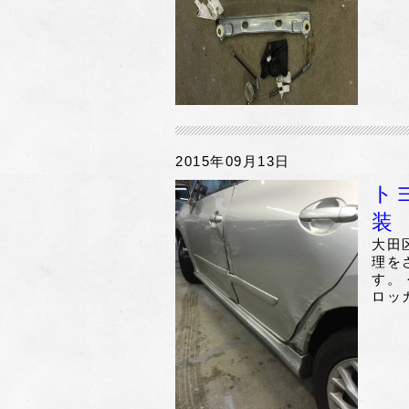
2015年09月13日
ト
装
大田
理を
す。
ロッ