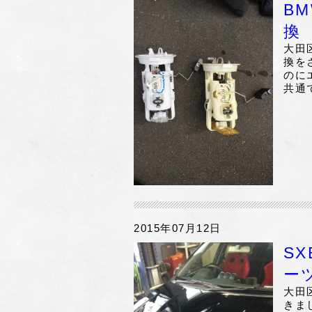
B
換
大田
換を
のに
共通
2015年07月12日
S
ー
大田
きま