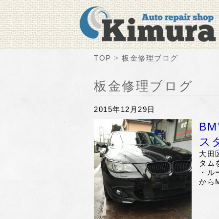
TOP
板金修理ブログ
板金修理ブログ
2015年12月29日
B
ス
大田
タム
・ル
から