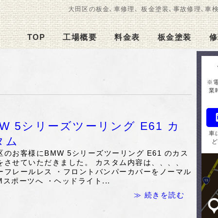
大田区の板金､車修理､ 板金塗装､事故修理､車
TOP
工場概要
料金表
板金塗装
修
※
業
MW 5シリーズツーリング E61 カ
車
タム
区のお客様にBMW 5シリーズツーリング E61 のカス
をさせていただきました。 カスタム内容は、、、、
ーフレールレス ・フロントバンパーカバーをノーマル
Mスポーツへ ・ヘッドライト...
≫ 続きを読む