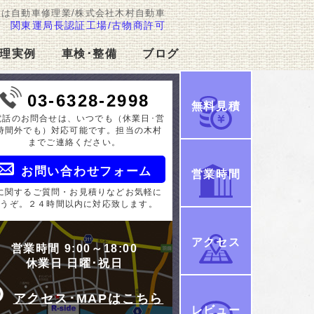
検は自動車修理業/株式会社木村自動車
関東運局長認証工場/古物商許可
理実例
車検･整備
ブログ
03-6328-2998
無料見積
電話のお問合せは、いつでも（休業日･営
時間外でも）対応可能です。担当の木村
までご連絡ください。
お問い合わせフォーム
営業時間
に関するご質問・お見積りなどお気軽に
どうぞ。２４時間以内に対応致します。
アクセス
営業時間 9:00～18:00
休業日 日曜･祝日
アクセス･MAPはこちら
レビュー