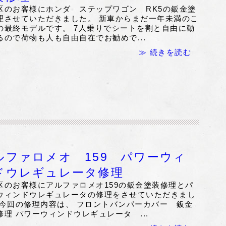
区のお客様にホンダ ステップワゴン RK5の鈑金塗
理させていただきました。 新車からまだ一年未満のこ
の最終モデルです。 7人乗りでシートを割と自由に動
るので荷物も人も自由自在でお勧めで...
≫ 続きを読む
ルファロメオ 159 パワーウィ
ドウレギュレータ修理
区のお客様にアルファロメオ159の鈑金塗装修理とパ
ウィンドウレギュレータの修理をさせていただきまし
 今回の修理内容は、 フロントバンパーカバー 鈑金
修理 パワーウィンドウレギュレータ ...