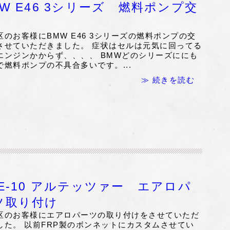
MW E46 3シリーズ 燃料ポンプ交
区のお客様にBMW E46 3シリーズの燃料ポンプの交
させていただきました。 症状はセルは元気に回ってる
エンジンかからず、、、、 BMWどのシリーズににも
で燃料ポンプの不具合多いです。...
≫ 続きを読む
XE-10 アルテッツァー エアロパ
ツ取り付け
区のお客様にエアロパーツの取り付けをさせていただ
した。 以前FRP製のボンネットにカスタムさせてい