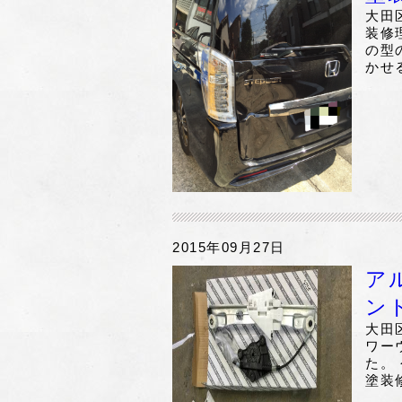
大田
装修
の型
かせ
2015年09月27日
ア
ン
大田
ワー
た。
塗装